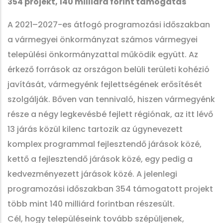
354 projekt, 140 milliárd forint támogatás
A 2021–2027-es átfogó programozási időszakban
a vármegyei önkormányzat számos vármegyei
települési önkormányzattal működik együtt. Az
érkező források az országon belüli területi kohézió
javítását, vármegyénk fejlettségének erősítését
szolgálják. Bőven van tennivaló, hiszen vármegyénk
része a négy legkevésbé fejlett régiónak, az itt lévő
13 járás közül kilenc tartozik az úgynevezett
komplex programmal fejlesztendő járások közé,
kettő a fejlesztendő járások közé, egy pedig a
kedvezményezett járások közé. A jelenlegi
programozási időszakban 354 támogatott projekt
több mint 140 milliárd forintban részesült.
Cél, hogy településeink tovább szépüljenek,