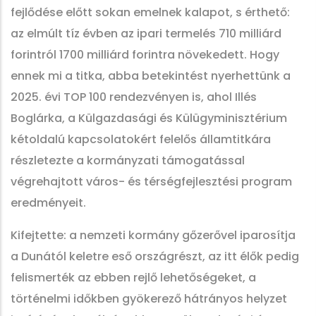
fejlődése előtt sokan emelnek kalapot, s érthető:
az elmúlt tíz évben az ipari termelés 710 milliárd
forintról 1700 milliárd forintra növekedett. Hogy
ennek mi a titka, abba betekintést nyerhettünk a
2025. évi TOP 100 rendezvényen is, ahol Illés
Boglárka, a Külgazdasági és Külügyminisztérium
kétoldalú kapcsolatokért felelős államtitkára
részletezte a kormányzati támogatással
végrehajtott város- és térségfejlesztési program
eredményeit.
Kifejtette: a nemzeti kormány gőzerővel iparosítja
a Dunától keletre eső országrészt, az itt élők pedig
felismerték az ebben rejlő lehetőségeket, a
történelmi időkben gyökerező hátrányos helyzet