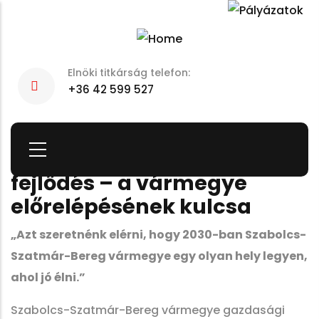
Skip
to
main
Elnöki titkárság telefon:
content
+36 42 599 527
Stratégia, együttműködés,
fejlődés – a vármegye
előrelépésének kulcsa
„Azt szeretnénk elérni, hogy 2030-ban Szabolcs-
Szatmár-Bereg vármegye egy olyan hely legyen,
ahol jó élni.”
Szabolcs-Szatmár-Bereg vármegye gazdasági