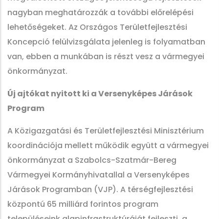
nagyban meghatározzák a további előrelépési
lehetőségeket. Az Országos Területfejlesztési
Koncepció felülvizsgálata jelenleg is folyamatban
van, ebben a munkában is részt vesz a vármegyei
önkormányzat.
Új ajtókat nyitott ki a Versenyképes Járások
Program
A Közigazgatási és Területfejlesztési Minisztérium
koordinációja mellett működik együtt a vármegyei
önkormányzat a Szabolcs-Szatmár-Bereg
Vármegyei Kormányhivatallal a Versenyképes
Járások Programban (VJP). A térségfejlesztési
központú 65 milliárd forintos program
településeink alapinfrastruktúráját fejleszti, a