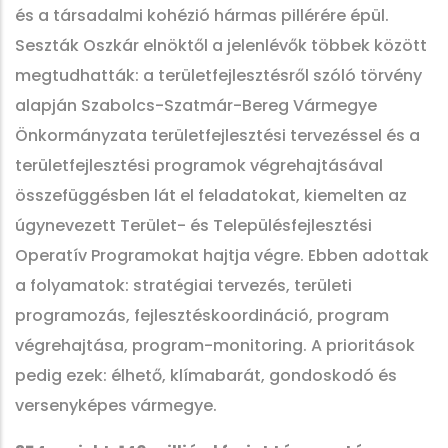
és a társadalmi kohézió hármas pillérére épül.
Seszták Oszkár elnöktől a jelenlévők többek között
megtudhatták: a területfejlesztésről szóló törvény
alapján Szabolcs-Szatmár-Bereg Vármegye
Önkormányzata területfejlesztési tervezéssel és a
területfejlesztési programok végrehajtásával
összefüggésben lát el feladatokat, kiemelten az
úgynevezett Terület- és Településfejlesztési
Operatív Programokat hajtja végre. Ebben adottak
a folyamatok: stratégiai tervezés, területi
programozás, fejlesztéskoordináció, program
végrehajtása, program-monitoring. A prioritások
pedig ezek: élhető, klímabarát, gondoskodó és
versenyképes vármegye.