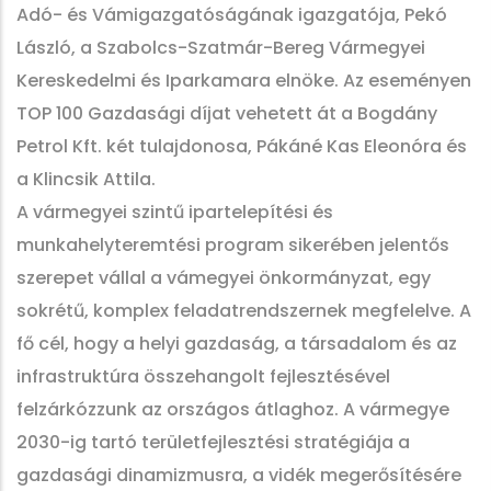
Adó- és Vámigazgatóságának igazgatója, Pekó
László, a Szabolcs-Szatmár-Bereg Vármegyei
Kereskedelmi és Iparkamara elnöke. Az eseményen
TOP 100 Gazdasági díjat vehetett át a Bogdány
Petrol Kft. két tulajdonosa, Pákáné Kas Eleonóra és
a Klincsik Attila.
A vármegyei szintű ipartelepítési és
munkahelyteremtési program sikerében jelentős
szerepet vállal a vámegyei önkormányzat, egy
sokrétű, komplex feladatrendszernek megfelelve. A
fő cél, hogy a helyi gazdaság, a társadalom és az
infrastruktúra összehangolt fejlesztésével
felzárkózzunk az országos átlaghoz. A vármegye
2030-ig tartó területfejlesztési stratégiája a
gazdasági dinamizmusra, a vidék megerősítésére