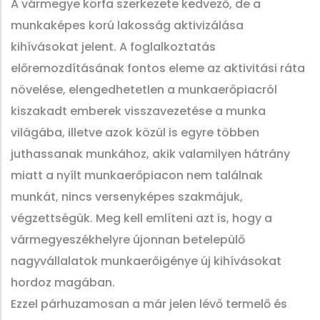
A vármegye korfa szerkezete kedvező, de a
munkaképes korú lakosság aktivizálása
kihívásokat jelent. A foglalkoztatás
előremozdításának fontos eleme az aktivitási ráta
növelése, elengedhetetlen a munkaerőpiacról
kiszakadt emberek visszavezetése a munka
világába, illetve azok közül is egyre többen
juthassanak munkához, akik valamilyen hátrány
miatt a nyílt munkaerőpiacon nem találnak
munkát, nincs versenyképes szakmájuk,
végzettségük. Meg kell említeni azt is, hogy a
vármegyeszékhelyre újonnan betelepülő
nagyvállalatok munkaerőigénye új kihívásokat
hordoz magában.
Ezzel párhuzamosan a már jelen lévő termelő és