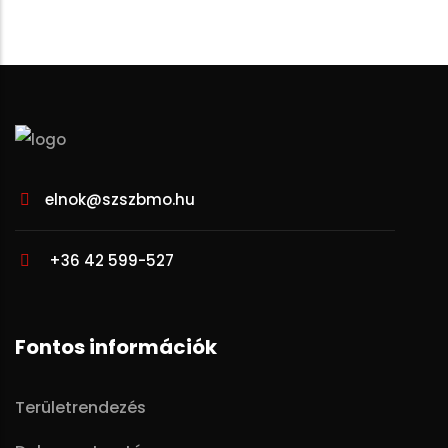
elnok@szszbmo.hu
+36 42 599-527
Fontos információk
Területrendezés