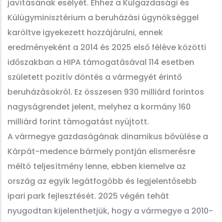
javításának esélyét. Ehhez a Külgazdasági és
Külügyminisztérium a beruházási ügynökséggel
karöltve igyekezett hozzájárulni, ennek
eredményeként a 2014 és 2025 első féléve közötti
időszakban a HIPA támogatásával 114 esetben
született pozitív döntés a vármegyét érintő
beruházásokról. Ez összesen 930 milliárd forintos
nagyságrendet jelent, melyhez a kormány 160
milliárd forint támogatást nyújtott.
A vármegye gazdaságának dinamikus bővülése a
Kárpát-medence bármely pontján elismerésre
méltó teljesítmény lenne, ebben kiemelve az
ország az egyik legátfogóbb és legjelentősebb
ipari park fejlesztését. 2025 végén tehát
nyugodtan kijelenthetjük, hogy a vármegye a 2010-