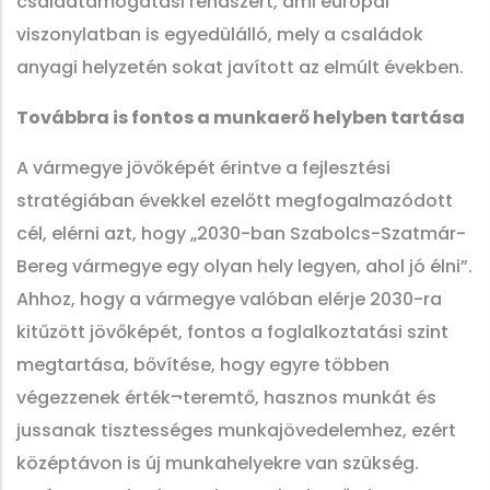
családtámogatási rendszert, ami európai
viszonylatban is egyedülálló, mely a családok
anyagi helyzetén sokat javított az elmúlt években.
Továbbra is fontos a munkaerő helyben tartása
A vármegye jövőképét érintve a fejlesztési
stratégiában évekkel ezelőtt megfogalmazódott
cél, elérni azt, hogy „2030-ban Szabolcs-Szatmár-
Bereg vármegye egy olyan hely legyen, ahol jó élni”.
Ahhoz, hogy a vármegye valóban elérje 2030-ra
kitűzött jövőképét, fontos a foglalkoztatási szint
megtartása, bővítése, hogy egyre többen
végezzenek érték¬teremtő, hasznos munkát és
jussanak tisztességes munkajövedelemhez, ezért
középtávon is új munkahelyekre van szükség.