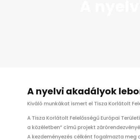
A nyelv
A nyelvi akadályok leb
Kiváló munkákat ismert el Tisza Korlátolt Fe
A Tisza Korlátolt Felelősségű Európai Terül
a közéletben” című projekt zárórendezvényé
A kezdeményezés célként fogalmazta meg a 