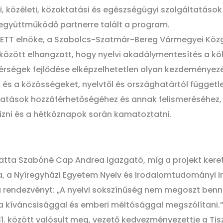
ói, közéleti, közoktatási és egészségügyi szolgáltatások
 együttműködő partnerre talált a program.
 ETT elnöke, a Szabolcs-Szatmár-Bereg Vármegyei Közgyű
özött elhangzott, hogy nyelvi akadálymentesítés a k
térségek fejlődése elképzelhetetlen olyan kezdeményez
 a közösségeket, nyelvtől és országhatártól függetlenü
ltatások hozzáférhetőségéhez és annak felismeréséhez
zni és a hétköznapok során kamatoztatni.
tatta Szabóné Cap Andrea igazgató, míg a projekt kere
ita, a Nyíregyházi Egyetem Nyelv és Irodalomtudományi 
 rendezvényt: „A nyelvi sokszínűség nem megoszt benn
a kíváncsisággal és emberi méltósággal megszólítani.
31. között valósult meg, vezető kedvezményezettje a Tisz