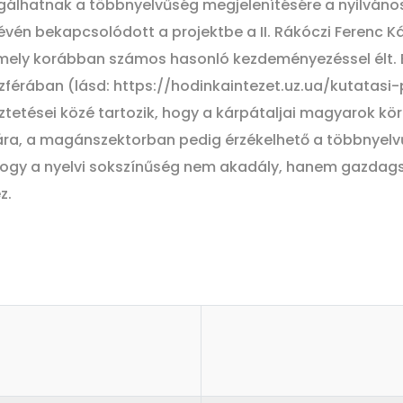
lgálhatnak a többnyelvűség megjelenítésére a nyilváno
révén bekapcsolódott a projektbe a II. Rákóczi Ferenc 
amely korábban számos hasonló kezdeményezéssel élt. 
szférában (lásd: https://hodinkaintezet.uz.ua/kutat
ztetései közé tartozik, hogy a kárpátaljai magyarok kö
ra, a magánszektorban pedig érzékelhető a többnyelvűs
ogy a nyelvi sokszínűség nem akadály, hanem gazdags
z.