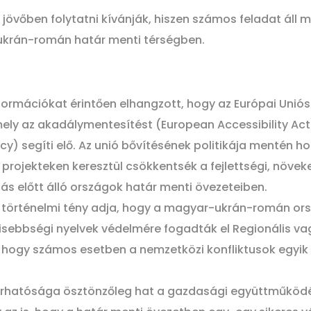
jövőben folytatni kívánják, hiszen számos feladat áll m
ukrán-román határ menti térségben.
nformációkat érintően elhangzott, hogy az Európai Uni
y az akadálymentesítést (European Accessibility Act)
 segíti elő. Az unió bővítésének politikája mentén hoz
t projekteken keresztül csökkentsék a fejlettségi, növe
ás előtt álló országok határ menti övezeteiben.
z a történelmi tény adja, hogy a magyar-ukrán-román o
sebbségi nyelvek védelmére fogadták el Regionális vag
hogy számos esetben a nemzetközi konfliktusok egyik k
árhatósága ösztönzőleg hat a gazdasági együttműködé