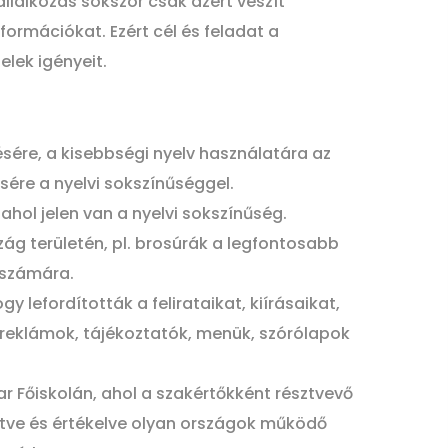
llalkozás sokszor csak azért veszít
formációkat. Ezért cél és feladat a
lek igényeit.
ésére, a kisebbségi nyelv használatára az
re a nyelvi sokszínűséggel.
ahol jelen van a nyelvi sokszínűség.
zág területén, pl. brosúrák a legfontosabb
 számára.
 lefordították a felirataikat, kiírásaikat,
(reklámok, tájékoztatók, menük, szórólapok
ar Főiskolán, ahol a szakértőkként résztvevő
etve és értékelve olyan országok működő