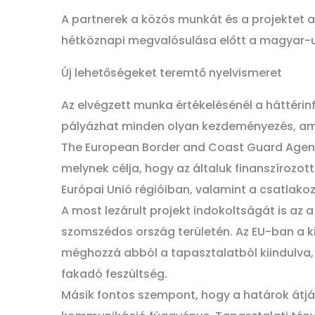
A partnerek a közös munkát és a projektet a 
hétköznapi megvalósulása előtt a magyar-
Új lehetőségeket teremtő nyelvismeret
Az elvégzett munka értékelésénél a háttéri
pályázhat minden olyan kezdeményezés, amel
The European Border and Coast Guard Agency)
melynek célja, hogy az általuk finanszírozot
Európai Unió régióiban, valamint a csatlakoz
A most lezárult projekt indokoltságát is a
szomszédos ország területén. Az EU-ban a ki
méghozzá abból a tapasztalatból kiindulva, 
fakadó feszültség.
Másik fontos szempont, hogy a határok átj