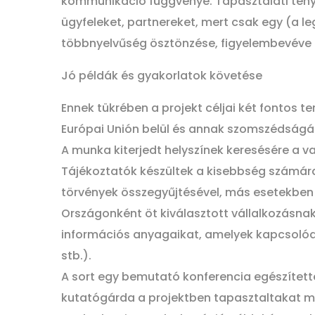
kommunikáció függvénye. Tapasztalati tény a
ügyfeleket, partnereket, mert csak egy (a le
többnyelvűség ösztönzése, figyelembevéve a
Jó példák és gyakorlatok követése
Ennek tükrében a projekt céljai két fontos t
Európai Unión belül és annak szomszédságá
A munka kiterjedt helyszínek keresésére a va
Tájékoztatók készültek a kisebbség számára 
törvények összegyűjtésével, más esetekben t
Országonként öt kiválasztott vállalkozásnak 
információs anyagaikat, amelyek kapcsolódt
stb.).
A sort egy bemutató konferencia egészítette 
kutatógárda a projektben tapasztaltakat mu