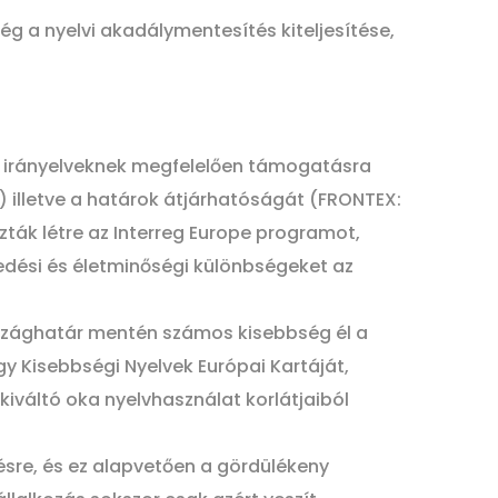
ég a nyelvi akadálymentesítés kiteljesítése,
ós irányelveknek megfelelően támogatásra
 illetve a határok átjárhatóságát (FRONTEX:
ták létre az Interreg Europe programot,
kedési és életminőségi különbségeket az
rszághatár mentén számos kisebbség él a
y Kisebbségi Nyelvek Európai Kartáját,
iváltó oka nyelvhasználat korlátjaiból
sre, és ez alapvetően a gördülékeny