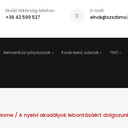
Elnöki titkárság telefon:
E-mail:
+36 42 599 527
elnok@szszbmo.
Nemzetközi pályázatok
Közérdekű adatok
TNÖ
Home
/
A nyelvi akadályok lebontásáért dolgozun