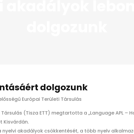
i akadályok lebo
dolgozunk
ontásáért dolgozunk
lelősségű Európai Területi Társulás
eti Társulás (Tisza ETT) megtartotta a „Language APL –
t Kisvárdán.
nyelvi akadályok csökkentését, a több nyelv alkalmaz