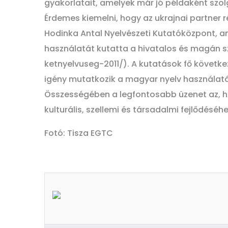
gyakorlatait, amelyek már jó példaként szo
Érdemes kiemelni, hogy az ukrajnai partner 
Hodinka Antal Nyelvészeti Kutatóközpont, 
használatát kutatta a hivatalos és magán 
ketnyelvuseg-2011/). A kutatások fő követke
igény mutatkozik a magyar nyelv használatá
Összességében a legfontosabb üzenet az, h
kulturális, szellemi és társadalmi fejlődéséhe
Fotó: Tisza EGTC