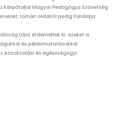
y, a Kárpátaljai Magyar Pedagógus Szövetség
zervezet, román oldalról pedig Fundaţia
lóság Díjat érdemeltek ki, ezeket is
ttságukkal és példamutatásukkal
ti, közoktatási és egészségügyi