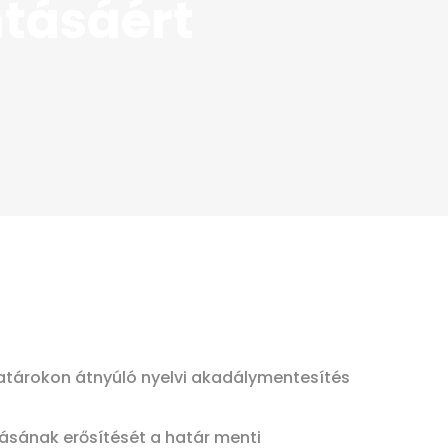
ntásáért
 Határokon átnyúló nyelvi akadálymentesítés
ásának erősítését a határ menti