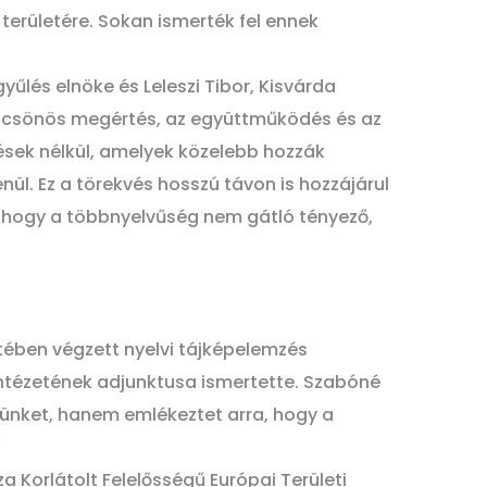
 területére. Sokan ismerték fel ennek
lés elnöke és Leleszi Tibor, Kisvárda
ölcsönös megértés, az együttműködés és az
ések nélkül, amelyek közelebb hozzák
l. Ez a törekvés hosszú távon is hozzájárul
, hogy a többnyelvűség nem gátló tényező,
tében végzett nyelvi tájképelemzés
Intézetének adjunktusa ismertette. Szabóné
ünket, hanem emlékeztet arra, hogy a
”
a Korlátolt Felelősségű Európai Területi