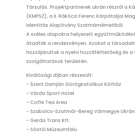
Társulás. Projektpartnerek ukrán részről a 
(KMPSZ), a II. Rákóczi Ferenc Kárpátaljai Ma
Identitás Alapítvány Szatmárnémetiből.
A széles alapokra helyezett együttműködést 
átadták a rendezvényen. Azokat a társadalm
hozzájárultak a nyelvi hozzáférhetőség és a 
szolgáltatások területén.
Kiválósági díjban részesült:
- Szent Damján Görögkatolikus Kórház
- Várda Sport Hotel
- Coffe Tea Area
- Szabolcs-Szatmár-Bereg Vármegye Ukrán
- Gerda Trans Kft.
- Sóstói Múzeumfalu