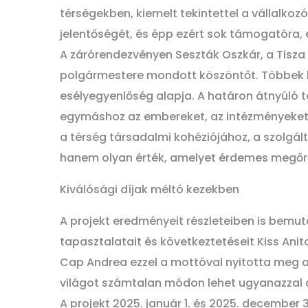
térségekben, kiemelt tekintettel a vállalkoz
jelentőségét, és épp ezért sok támogatóra,
A zárórendezvényen Seszták Oszkár, a Tisza
polgármestere mondott köszöntőt. Többek k
esélyegyenlőség alapja. A határon átnyúló 
egymáshoz az embereket, az intézményeket és
a térség társadalmi kohéziójához, a szolgá
hanem olyan érték, amelyet érdemes megőri
Kiválósági díjak méltó kezekben
A projekt eredményeit részleteiben is bemu
tapasztalatait és következtetéseit Kiss An
Cap Andrea ezzel a mottóval nyitotta meg a
világot számtalan módon lehet ugyanazzal 
A projekt 2025. január 1. és 2025. december 