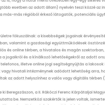
z is, hogy a határ menti övezetben egy-egy sikeres vá
gtöbb esetben az adott állam) nyelvén teszi közzé az in
 más-más régióból érkező látogatók, potenciális ügyfe
erületre fókuszálnak: a kisebbségek jogainak érvényesít
ban, valamint a gazdasági együttműködések ösztönzésé
lós és online térben, a hivatalos és magán szektorban, 
a jogaikról és a kínálkozó lehetőségekről az adott ors
elefonos, illetve online jogi segítségnyújtás a lakosok
vagy hivatali intézménynek adódott lehetőség arra, hogy
ak az adott helyszínhez a valós vagy digitális térben 
ki Beregszászon, a II. Rákóczi Ferenc Kárpátaljai Magy
tatta be. Nemzetközi szakértők is jelen voltak, ismert