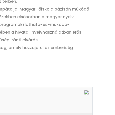
s térben.
Kárpátaljai Magyar Főiskola bázisán működő
Ezekben elsősorban a magyar nyelv
asi-programok/lathato-es-mukodo-
rében a hivatali nyelvhasználatban erős
ég iránti elvárás.
ág, amely hozzájárul az emberiség