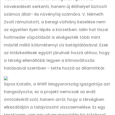
növekedését serkenti, hanem új élőhelyet biztosít
számos állat- és növényfaj számára. V. Németh
Zsolt rámutatott, a beregi vízhiány kezelése nem
az egyetlen ilyen lépés a körzetben: idén hat tiszai
holtmeder vízpótlását is elvégezték több mint
másfél millió köbméternyi víz betáplálásával. Ezek
az intézkedések együtt járulnak hozzá ahhoz, hogy
a térség ellenállóbb legyen a klímaváltozás
hatásaival szemben - tette hozzá az államtitkár.
Sipos Katalin, a WWF Magyarország igazgatója azt
hangsúlyozta, ez a projekt nemcsak az erdő
öntözéséről szól, hanem arról, hogy a térségben
elkezdődjön a talajvízszint visszaemelése. Ez egy
tesztüzem, van egy olyan megoldás kis túlzással