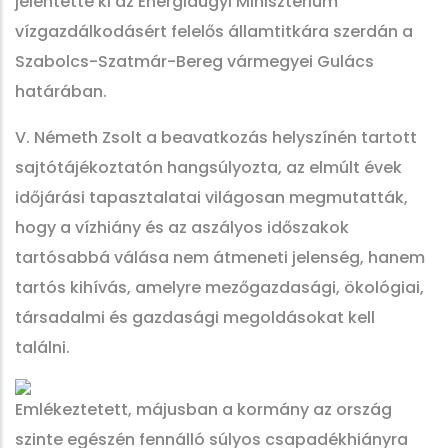
jelentette ki az Energiaügyi Minisztérium
vízgazdálkodásért felelős államtitkára szerdán a
Szabolcs-Szatmár-Bereg vármegyei Gulács
határában.
V. Németh Zsolt a beavatkozás helyszínén tartott
sajtótájékoztatón hangsúlyozta, az elmúlt évek
időjárási tapasztalatai világosan megmutatták,
hogy a vízhiány és az aszályos időszakok
tartósabbá válása nem átmeneti jelenség, hanem
tartós kihívás, amelyre mezőgazdasági, ökológiai,
társadalmi és gazdasági megoldásokat kell
találni.
Emlékeztetett, májusban a kormány az ország
szinte egészén fennálló súlyos csapadékhiányra