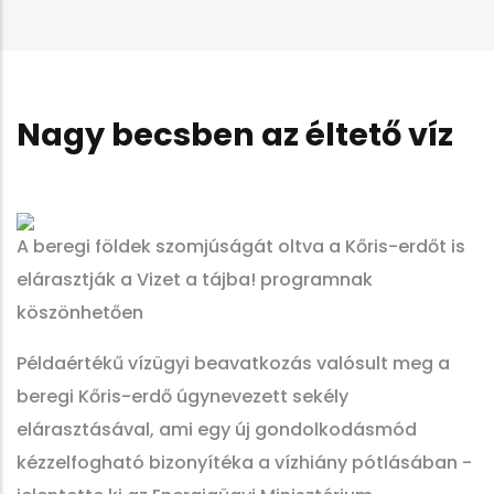
Nagy becsben az éltető víz
A beregi földek szomjúságát oltva a Kőris-erdőt is
elárasztják a Vizet a tájba! programnak
köszönhetően
Példaértékű vízügyi beavatkozás valósult meg a
beregi Kőris-erdő úgynevezett sekély
elárasztásával, ami egy új gondolkodásmód
kézzelfogható bizonyítéka a vízhiány pótlásában -