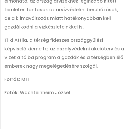
elmondta, az ország árvizeknek leginkább kitett
területén fontosak az árvízvédelmi beruházások,
de a klímaváltozás miatt hatékonyabban kell
gazdálkodni a vízkészleteinkkel is.
Tilki Attila, a térség fideszes országgyűlési
képviselő kiemelte, az aszályvédelmi akcióterv és a
Vizet a tájba program a gazdák és a térségben élő
emberek nagy megelégedésére szolgál.
Forrás: MTI
Fotók: Wachteinheim József