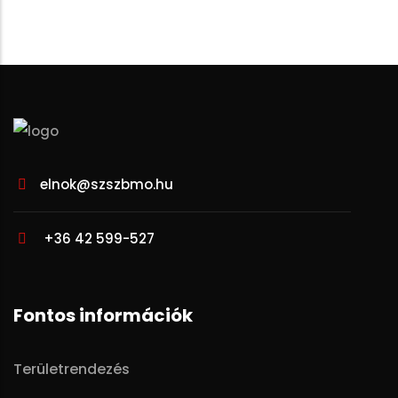
elnok@szszbmo.hu
+36 42 599-527
Fontos információk
Területrendezés