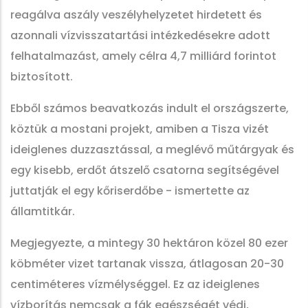
reagálva aszály veszélyhelyzetet hirdetett és
azonnali vízvisszatartási intézkedésekre adott
felhatalmazást, amely célra 4,7 milliárd forintot
biztosított.
Ebből számos beavatkozás indult el országszerte,
köztük a mostani projekt, amiben a Tisza vizét
ideiglenes duzzasztással, a meglévő műtárgyak és
egy kisebb, erdőt átszelő csatorna segítségével
juttatják el egy kőriserdőbe - ismertette az
államtitkár.
Megjegyezte, a mintegy 30 hektáron közel 80 ezer
köbméter vizet tartanak vissza, átlagosan 20-30
centiméteres vízmélységgel. Ez az ideiglenes
vízborítás nemcsak a fák egészségét védi,