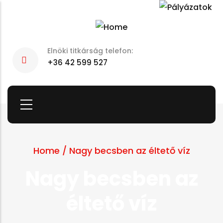
Skip
to
main
Elnöki titkárság telefon:
content
+36 42 599 527
Home
/
Nagy becsben az éltető víz
Nagy becsben az
éltető víz