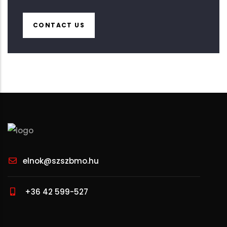
CONTACT US
elnok@szszbmo.hu
+36 42 599-527