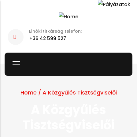
Skip
to
main
Elnöki titkárság telefon:
content
+36 42 599 527
Home
/
A Közgyűlés Tisztségviselői
A Közgyűlés
Tisztségviselői