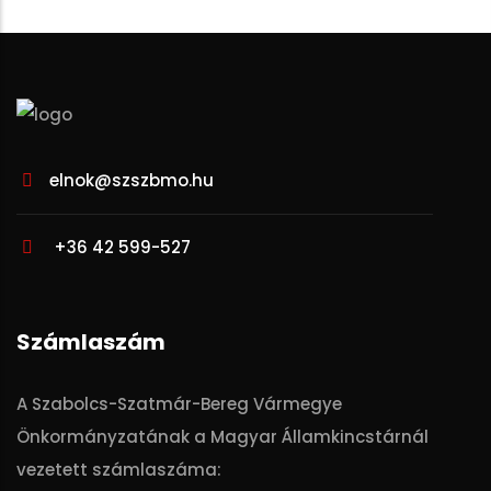
elnok@szszbmo.hu
+36 42 599-527
Számlaszám
A Szabolcs-Szatmár-Bereg Vármegye
Önkormányzatának a Magyar Államkincstárnál
vezetett számlaszáma: