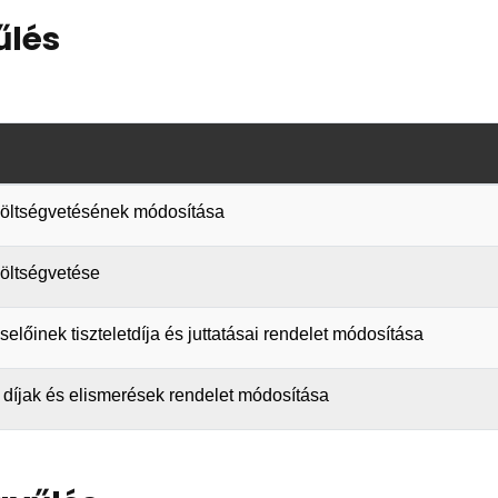
űlés
i költségvetésének módosítása
költségvetése
iselőinek tiszteletdíja és juttatásai rendelet módosítása
tő díjak és elismerések rendelet módosítása