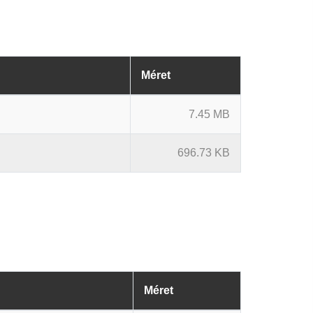
Méret
7.45 MB
696.73 KB
Méret