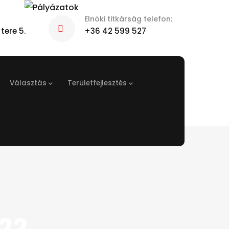
Elnöki titkárság telefon:
tere 5.
+36 42 599 527
Választás
Területfejlesztés
22