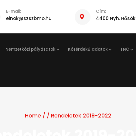
E-mail:
Cím:
elnok@szszbmo.hu
4400 Nyh. Hősök 
Nemzetközi pályázatok
Közérdekű adatok
TNÖ
Home
/
/
Rendeletek 2019-2022
endeletek 2019-20