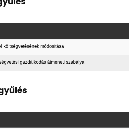
gyűlés
évi költségvetésének módosítása
öltségvetési gazdálkodás átmeneti szabályai
gyűlés