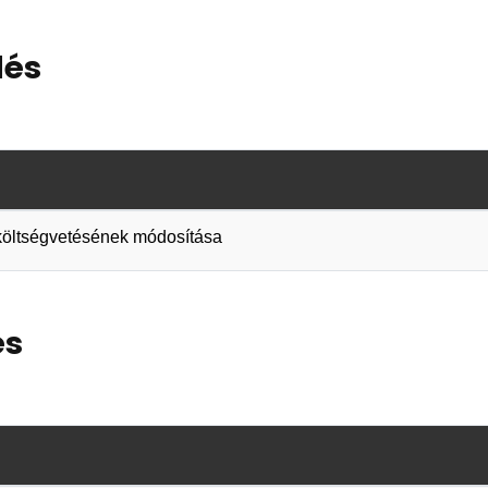
lés
i költségvetésének módosítása
és