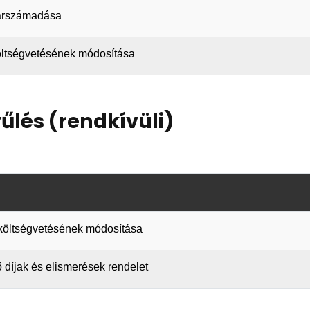
 zárszámadása
költségvetésének módosítása
űlés (rendkívüli)
vi költségvetésének módosítása
tő díjak és elismerések rendelet