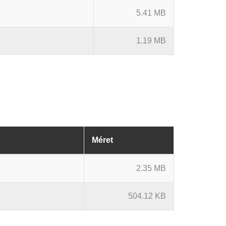
5.41 MB
1.19 MB
Méret
2.35 MB
504.12 KB