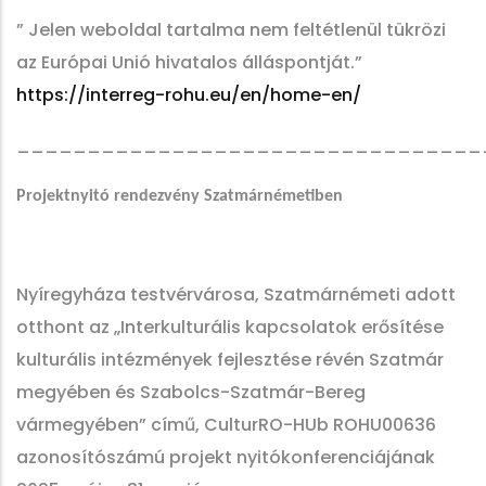
” Jelen weboldal tartalma nem feltétlenül tükrözi
az Európai Unió hivatalos álláspontját.”
https://interreg-rohu.eu/en/home-en/
_________________________________
Projektnyitó rendezvény Szatmárnémetiben
Nyíregyháza testvérvárosa, Szatmárnémeti adott
otthont az „Interkulturális kapcsolatok erősítése
kulturális intézmények fejlesztése révén Szatmár
megyében és Szabolcs-Szatmár-Bereg
vármegyében” című, CulturRO-HUb ROHU00636
azonosítószámú projekt nyitókonferenciájának