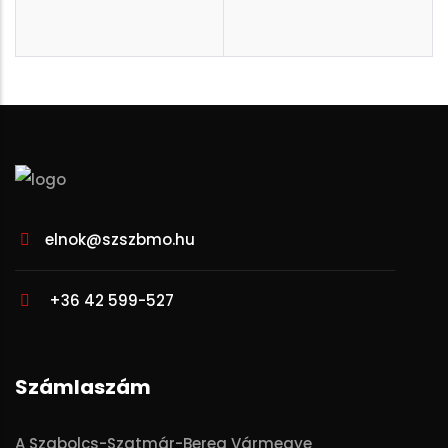
elnok@szszbmo.hu
+36 42 599-527
Számlaszám
A Szabolcs-Szatmár-Bereg Vármegye