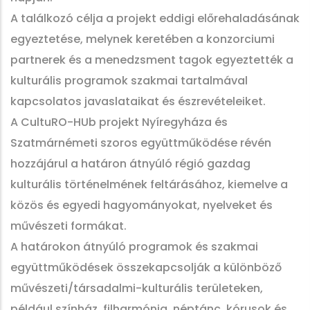
A találkozó célja a projekt eddigi előrehaladásának
egyeztetése, melynek keretében a konzorciumi
partnerek és a menedzsment tagok egyeztették a
kulturális programok szakmai tartalmával
kapcsolatos javaslataikat és észrevételeiket.
A CultuRO-HUb projekt Nyíregyháza és
Szatmárnémeti szoros együttműködése révén
hozzájárul a határon átnyúló régió gazdag
kulturális történelmének feltárásához, kiemelve a
közös és egyedi hagyományokat, nyelveket és
művészeti formákat.
A határokon átnyúló programok és szakmai
együttműködések összekapcsolják a különböző
művészeti/társadalmi-kulturális területeken,
például színház, filharmónia, néptánc, kórusok és