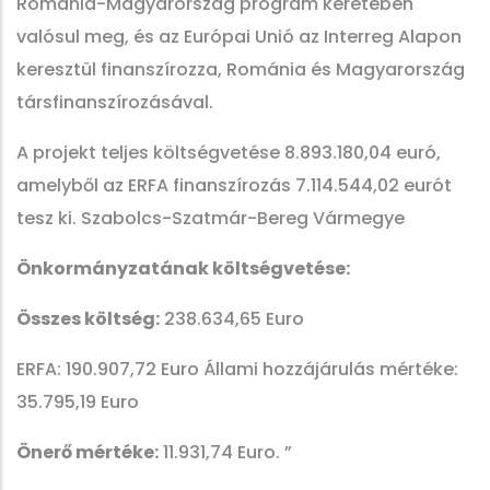
Románia-Magyarország program keretében
valósul meg, és az Európai Unió az Interreg Alapon
keresztül finanszírozza, Románia és Magyarország
társfinanszírozásával.
A projekt teljes költségvetése 8.893.180,04 euró,
amelyből az ERFA finanszírozás 7.114.544,02 eurót
tesz ki. Szabolcs-Szatmár-Bereg Vármegye
Önkormányzatának költségvetése:
Összes költség:
238.634,65 Euro
ERFA: 190.907,72 Euro Állami hozzájárulás mértéke:
35.795,19 Euro
Önerő mértéke:
11.931,74 Euro. ”