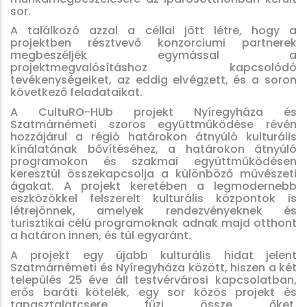
sor.
A találkozó azzal a céllal jött létre, hogy a
projektben résztvevő konzorciumi partnerek
megbeszéljék egymással a
projektmegvalósításhoz kapcsolódó
tevékenységeiket, az eddig elvégzett, és a soron
következő feladataikat.
A CultuRO-HUb projekt Nyíregyháza és
Szatmárnémeti szoros együttműködése révén
hozzájárul a régió határokon átnyúló kulturális
kínálatának bővítéséhez, a határokon átnyúló
programokon és szakmai együttműködésen
keresztül összekapcsolja a különböző művészeti
ágakat. A projekt keretében a legmodernebb
eszközökkel felszerelt kulturális központok is
létrejönnek, amelyek rendezvényeknek és
turisztikai célú programoknak adnak majd otthont
a határon innen, és túl egyaránt.
A projekt egy újabb kulturális hidat jelent
Szatmárnémeti és Nyíregyháza között, hiszen a két
település 25 éve áll testvérvárosi kapcsolatban,
erős baráti kötelék, egy sor közös projekt és
tapasztalatcsere fűzi össze őket,