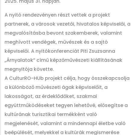
2025. május 31. napján.
A nyitó rendezvényen részt vettek a projekt
partnerek, a városok vezetői, hivatalos képviselői, a
megvalósításba bevont szakemberek, valamint
meghívott vendégek, művészek és a sajtó
képviselői. A nyitókonferenciát Piti Zsuzsanna
„Árnyalatok” című képzőművészeti kiállításának
megnyitója követte.
A CulturRO-HUb projekt célja, hogy összekapcsolja
a különböző művészeti ágak képviselőit, a
lakosságot, az érdeklődőket, szakmai
együttműködéseket tegyen lehetővé, elősegítse a
kultúrának turisztikai termékként való
megjelenését, valamint a mindennapi életbe való
beépülését, melyekkel a kultúrák megismerése