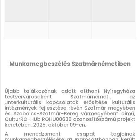
Munkamegbeszélés Szatmárnémetiben
Újabb találkozónak adott otthont Nyíregyháza
testvérvárosaként Szatmárnémeti, az
„Interkulturális kapcsolatok erősítése kulturális
intézmények fejlesztése révén Szatmár megyében
és Szabolcs-Szatmár-Bereg vármegyében” című,
CulturRO-HUb ROHU00636 azonosítószámú projekt
keretében, 2025. október 09-én.
A menedzsment csapat tagjainak
munkamegbeszélésére az Iparosotthonban került