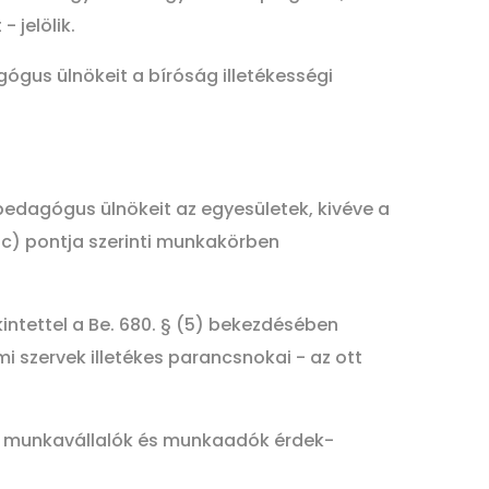
 jelölik.
gógus ülnökeit a bíróság illetékességi
 pedagógus ülnökeit az egyesületek, kivéve a
s c) pontja szerinti munkakörben
kintettel a Be. 680. § (5) bekezdésében
 szervek illetékes parancsnokai - az ott
n a munkavállalók és munkaadók érdek-