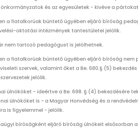
 önkormányzatok és az egyesületek - kivéve a pártokat -
ben a fiatalkorúak büntető ügyében eljáró bíróság peda
lési-oktatási intézmények tantestületei jelölik.
r nem tartozó pedagógust is jelölhetnek.
ében a fiatalkorúak büntető ügyében eljáró bíróság nem
viseleti szervek, valamint őket a Be. 680.§ (5) bekezdé
zervezetek jelölik.
nai ülnököket - ideértve a Be. 698. § (4) bekezdésére te
ai ülnököket is - a Magyar Honvédség és a rendvédelmi
 is figyelemmel - jelölik.
nkaügyi bíróságként eljáró bíróság ülnökeit elsősorba