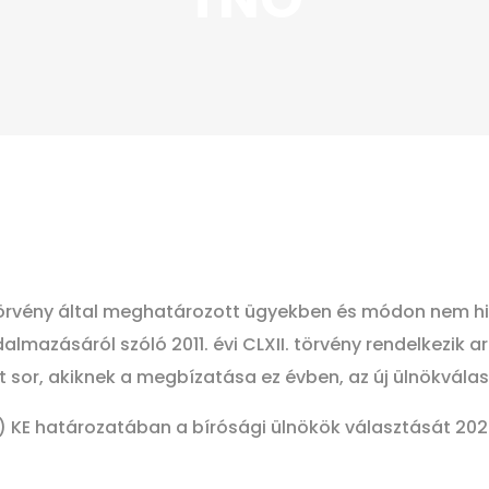
rvény által meghatározott ügyekben és módon nem hiva
dalmazásáról szóló 2011. évi CLXII. törvény rendelkezik 
 sor, akiknek a megbízatása ez évben, az új ülnökválaszt
) KE határozatában a bírósági ülnökök választását 2023.