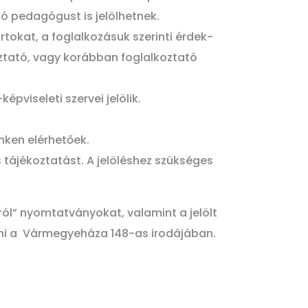
zó pedagógust is jelölhetnek.
tokat, a foglalkozásuk szerinti érdek-
oztató, vagy korábban foglalkoztató
viseleti szervei jelölik.
nken elérhetőek.
tájékoztatást. A jelöléshez szükséges
áról” nyomtatványokat, valamint a jelölt
eadni a Vármegyeháza 148-as irodájában.