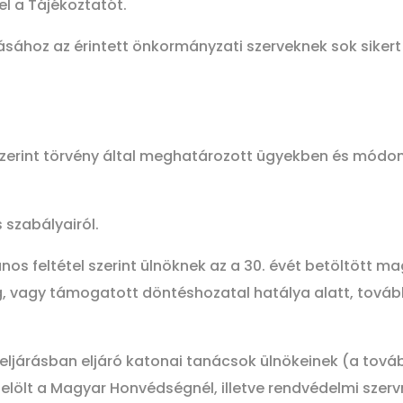
el a Tájékoztatót.
ásához az érintett önkormányzati szerveknek sok sikert
szerint törvény által meghatározott ügyekben és módon 
s szabályairól.
alános feltétel szerint ülnöknek az a 30. évét betöltött
, vagy támogatott döntéshozatal hatálya alatt, tovább
etőeljárásban eljáró katonai tanácsok ülnökeinek (a to
elölt a Magyar Honvédségnél, illetve rendvédelmi szervn