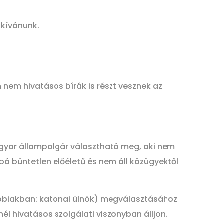
 kívánunk.
nem hivatásos bírák is részt vesznek az
 magyar állampolgár választható meg, aki nem
á büntetlen előéletű és nem áll közügyektől
vábbiakban: katonai ülnök) megválasztásához
él hivatásos szolgálati viszonyban álljon.