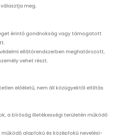
 választja meg.
sséget érintő gondnokság vagy támogatott
t.
kvédelmi ellátórendszerben meghatározott,
zemély vehet részt.
tetlen előéletű, nem áll közügyektől eltiltás
ok, a bíróság illetékességi területén működő
én működő alapfokú és középfokú nevelési-