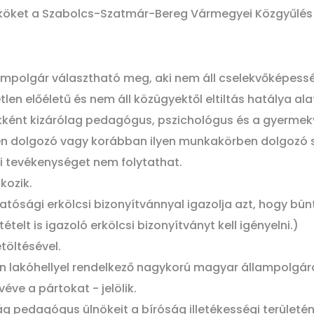
nököket a Szabolcs-Szatmár-Bereg Vármegyei Közgyűlés
llampolgár választható meg, aki nem áll cselekvőképe
en előéletű és nem áll közügyektől eltiltás hatálya alat
nökként kizárólag pedagógus, pszichológus és a gyerme
n dolgozó vagy korábban ilyen munkakörben dolgozó s
ai tevékenységet nem folytathat.
kozik.
 hatósági erkölcsi bizonyítvánnyal igazolja azt, hogy bün
tételt is igazoló erkölcsi bizonyítványt kell igényelni.)
töltésével.
tén lakóhellyel rendelkező nagykorú magyar állampolgár
éve a pártokat - jelölik.
ág pedagógus ülnökeit a bíróság illetékességi terület