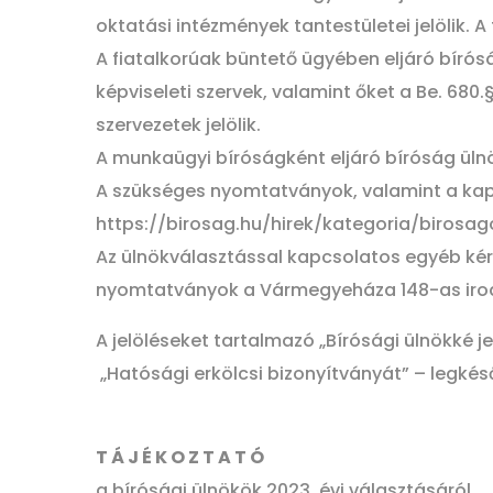
oktatási intézmények tantestületei jelölik.
A fiatalkorúak büntető ügyében eljáró bírós
képviseleti szervek, valamint őket a Be. 68
szervezetek jelölik.
A munkaügyi bíróságként eljáró bíróság ülnö
A szükséges nyomtatványok, valamint a ka
https://birosag.hu/hirek/kategoria/birosag
Az ülnökválasztással kapcsolatos egyéb kér
nyomtatványok a Vármegyeháza 148-as irodá
A jelöléseket tartalmazó „Bírósági ülnökké j
„Hatósági erkölcsi bizonyítványát” – legkéső
T Á J É K O Z T A T Ó
a bírósági ülnökök 2023. évi választásáról