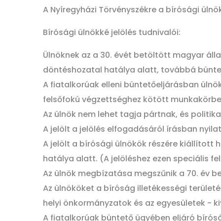
A Nyíregyházi Törvényszékre a bírósági ül
Bírósági ülnökké jelölés tudnivalói:
Ülnöknek az a 30. évét betöltött magyar á
döntéshozatal hatálya alatt, továbbá büntetl
A fiatalkorúak elleni büntetőeljárásban ül
felsőfokú végzettséghez kötött munkakörbe
Az ülnök nem lehet tagja pártnak, és politik
A jelölt a jelölés elfogadásáról írásban nyilat
A jelölt a bírósági ülnökök részére kiállított
hatálya alatt. (A jelöléshez ezen speciális fel
Az ülnök megbízatása megszűnik a 70. év be
Az ülnököket a bíróság illetékességi terüle
helyi önkormányzatok és az egyesületek - kiv
A fiatalkorúak büntető ügyében eljáró bírós