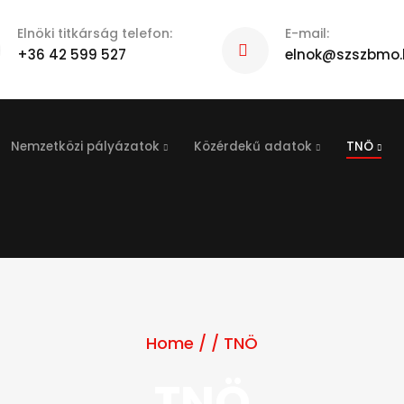
Elnöki titkárság telefon:
E-mail:
+36 42 599 527
elnok@szszbmo.
Nemzetközi pályázatok
Közérdekű adatok
TNÖ
Home
/
/
TNÖ
TNÖ