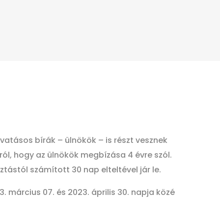
tásos bírák – ülnökök – is részt vesznek
arról, hogy az ülnökök megbízása 4 évre szól.
ástól számított 30 nap elteltével jár le.
 március 07. és 2023. április 30. napja közé