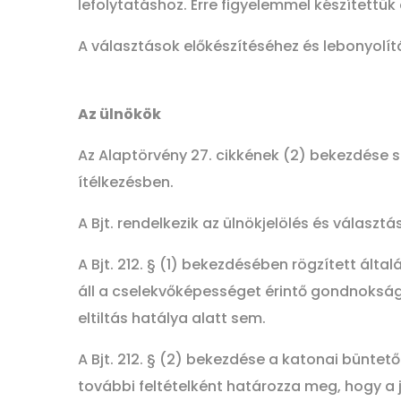
lefolytatáshoz. Erre figyelemmel készítettük 
A választások előkészítéséhez és lebonyolít
Az ülnökök
Az Alaptörvény 27. cikkének (2) bekezdése 
ítélkezésben.
A Bjt. rendelkezik az ülnökjelölés és választá
A Bjt. 212. § (1) bekezdésében rögzített ált
áll a cselekvőképességet érintő gondnokság
eltiltás hatálya alatt sem.
A Bjt. 212. § (2) bekezdése a katonai bünt
további feltételként határozza meg, hogy a j