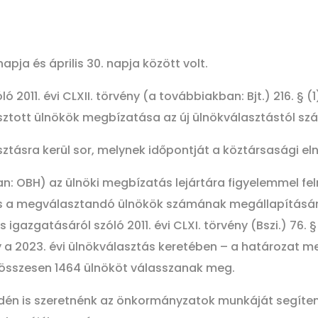
apja és április 30. napja között volt.
ó 2011. évi CLXII. törvény (a továbbiakban: Bjt.) 216. §
tott ülnökök megbízatása az új ülnökválasztástól számí
tásra kerül sor, melynek időpontját a köztársasági elnö
n: OBH) az ülnöki megbízatás lejártára figyelemmel fel
a megválasztandó ülnökök számának megállapításáról s
s igazgatásáról szóló 2011. évi CLXI. törvény (Bszi.) 76. 
a 2023. évi ülnökválasztás keretében – a határozat me
– összesen 1464 ülnököt válasszanak meg.
én is szeretnénk az önkormányzatok munkáját segíteni a