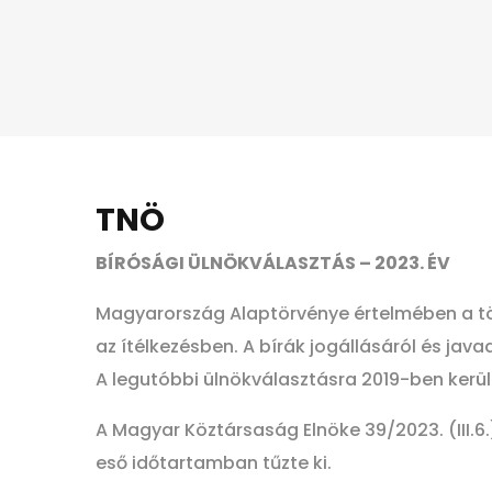
TNÖ
BÍRÓSÁGI ÜLNÖKVÁLASZTÁS – 2023. ÉV
Magyarország Alaptörvénye értelmében a tö
az ítélkezésben. A bírák jogállásáról és java
A legutóbbi ülnökválasztásra 2019-ben került
A Magyar Köztársaság Elnöke 39/2023. (III.6.
eső időtartamban tűzte ki.