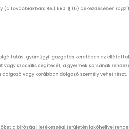
ny (a továbbiakban: Be.) 680. § (5) bekezdésében rögzítet
olgáltatás, gyámügyi igazgatás keretében az ellátotta
sát vagy szociális segítését, a gyermek sorsának rendez
n dolgozó vagy korábban dolgozó személy vehet részt.
ököket a bíróság illetékességi területén lakóhellyel re