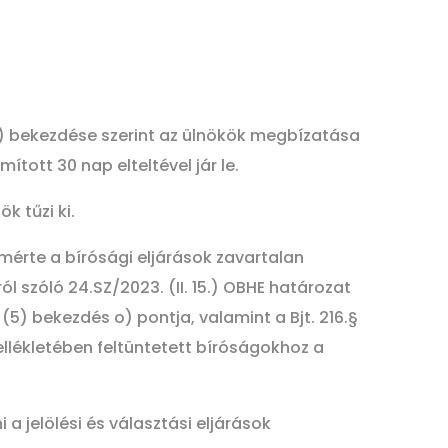
 (1) bekezdése szerint az ülnökök megbízatása
tott 30 nap elteltével jár le.
k tűzi ki.
mérte a bírósági eljárások zavartalan
zóló 24.SZ/2023. (II. 15.) OBHE határozat
§ (5) bekezdés o) pontja, valamint a Bjt. 216.§
llékletében feltüntetett bíróságokhoz a
 jelölési és választási eljárások