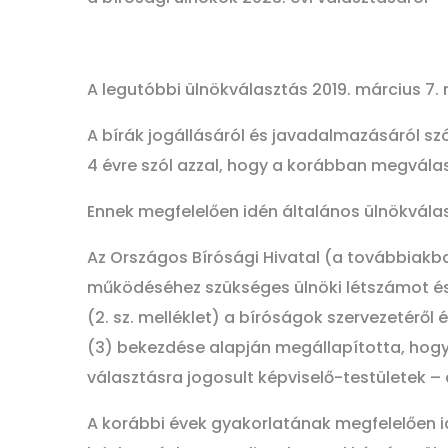
A legutóbbi ülnökválasztás 2019. március 7. n
A bírák jogállásáról és javadalmazásáról szól
4 évre szól azzal, hogy a korábban megválasz
Ennek megfelelően idén általános ülnökválasz
Az Országos Bírósági Hivatal (a továbbiakba
működéséhez szükséges ülnöki létszámot és 
(2. sz. melléklet) a bíróságok szervezetéről é
(3) bekezdése alapján megállapította, hogy 
választásra jogosult képviselő-testületek 
A korábbi évek gyakorlatának megfelelően id