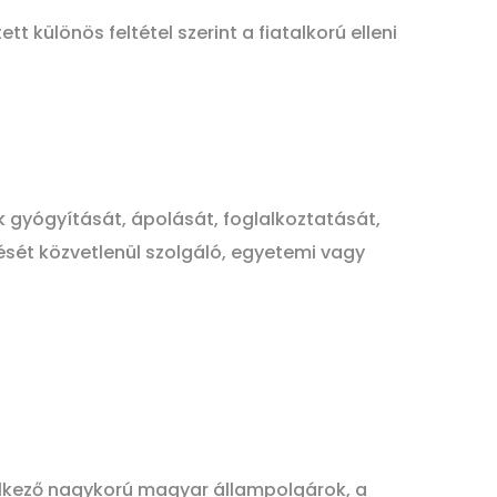
t különös feltétel szerint a fiatalkorú elleni
k gyógyítását, ápolását, foglalkoztatását,
ését közvetlenül szolgáló, egyetemi vagy
ndelkező nagykorú magyar állampolgárok, a