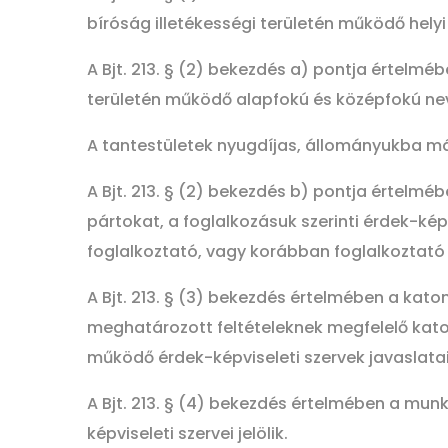
bíróság illetékességi területén működő helyi
A Bjt. 213. § (2) bekezdés a) pontja értelmé
területén működő alapfokú és középfokú neve
A tantestületek nyugdíjas, állományukba má
A Bjt. 213. § (2) bekezdés b) pontja értelm
pártokat, a foglalkozásuk szerinti érdek-kép
foglalkoztató, vagy korábban foglalkoztató s
A Bjt. 213. § (3) bekezdés értelmében a kato
meghatározott feltételeknek megfelelő katon
működő érdek-képviseleti szervek javaslataira
A Bjt. 213. § (4) bekezdés értelmében a mu
képviseleti szervei jelölik.