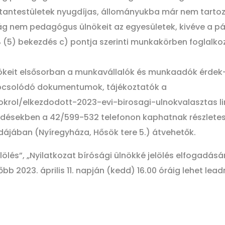
 A tantestületek nyugdíjas, állományukba már nem tarto
ág nem pedagógus ülnökeit az egyesületek, kivéve a pár
0.§ (5) bekezdés c) pontja szerinti munkakörben foglalk
keit elsősorban a munkavállalók és munkaadók érdek-kép
pcsolódó dokumentumok, tájékoztatók a
okrol/elkezdodott-2023-evi-birosagi-ulnokvalasztas li
désekben a 42/599-532 telefonon kaphatnak részletes 
jában (Nyíregyháza, Hősök tere 5.) átvehetők.
elölés”, „Nyilatkozat bírósági ülnökké jelölés elfogadás
bb 2023. április 11. napján (kedd) 16.00 óráig lehet l