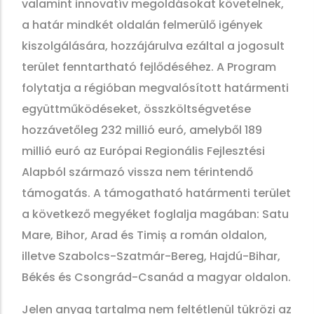
valamint innovatív megoldásokat követelnek,
a határ mindkét oldalán felmerülő igények
kiszolgálására, hozzájárulva ezáltal a jogosult
terület fenntartható fejlődéséhez. A Program
folytatja a régióban megvalósított határmenti
együttműködéseket, összköltségvetése
hozzávetőleg 232 millió euró, amelyből 189
millió euró az Európai Regionális Fejlesztési
Alapból származó vissza nem térintendő
támogatás. A támogatható határmenti terület
a következő megyéket foglalja magában: Satu
Mare, Bihor, Arad és Timiș a román oldalon,
illetve Szabolcs-Szatmár-Bereg, Hajdú-Bihar,
Békés és Csongrád-Csanád a magyar oldalon.
Jelen anyag tartalma nem feltétlenül tükrözi az