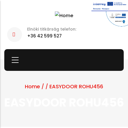
Skip
to
main
Elnöki titkárság telefon:
content
+36 42 599 527
Home
/
/
EASYDOOR ROHU456
EASYDOOR ROHU456