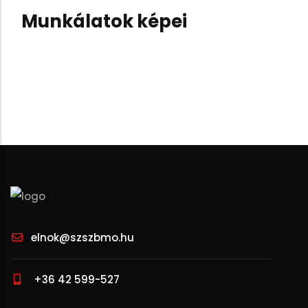
Munkálatok képei
elnok@szszbmo.hu
+36 42 599-527