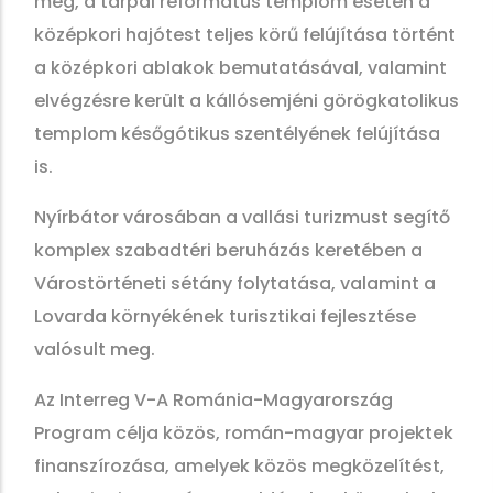
meg, a tarpai református templom esetén a
középkori hajótest teljes körű felújítása történt
a középkori ablakok bemutatásával, valamint
elvégzésre került a kállósemjéni görögkatolikus
templom későgótikus szentélyének felújítása
is.
Nyírbátor városában a vallási turizmust segítő
komplex szabadtéri beruházás keretében a
Várostörténeti sétány folytatása, valamint a
Lovarda környékének turisztikai fejlesztése
valósult meg.
Az Interreg V-A Románia-Magyarország
Program célja közös, román-magyar projektek
finanszírozása, amelyek közös megközelítést,