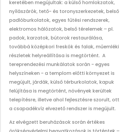
keretében megújultak: a külső homlokzatok,
nyílászárók, tető- és toronyszerkezetek, belső
padlóburkolatok, egyes fűtési rendszerek,
elektromos hálózatok, belső térelemek – pl.
padok, karzatok, bútorok restaurálása,
továbbá középkori freskók és falak, műemléki
részletek helyreállítása is megtörtént. A
tereprendezési munkálatok során - egyes
helyszíneken - a templom előtti környezet is
megújult, járdák, külső térburkolatok, kapuk
felújítása is megtörtént, növények kerültek
telepítésre, illetve ahol fejlesztésre szorult, ott
a csapadékvíz elvezető rendszer is megújult.
Az elvégzett beruházások során értékes
örökségvédelmi beavatkozások is történtek –