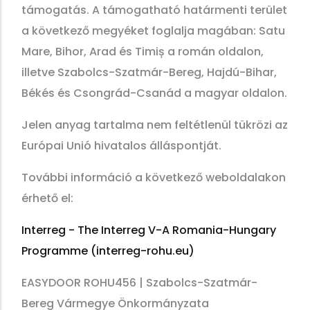
támogatás. A támogatható határmenti terület
a következő megyéket foglalja magában: Satu
Mare, Bihor, Arad és Timiș a román oldalon,
illetve Szabolcs-Szatmár-Bereg, Hajdú-Bihar,
Békés és Csongrád-Csanád a magyar oldalon.
Jelen anyag tartalma nem feltétlenül tükrözi az
Európai Unió hivatalos álláspontját.
További információ a következő weboldalakon
érhető el:
Interreg - The Interreg V-A Romania-Hungary
Programme (interreg-rohu.eu)
EASYDOOR ROHU456 | Szabolcs-Szatmár-
Bereg Vármegye Önkormányzata