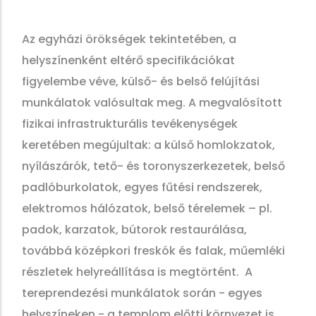
Az egyházi örökségek tekintetében, a
helyszínenként eltérő specifikációkat
figyelembe véve, külső- és belső felújítási
munkálatok valósultak meg. A megvalósított
fizikai infrastrukturális tevékenységek
keretében megújultak: a külső homlokzatok,
nyílászárók, tető- és toronyszerkezetek, belső
padlóburkolatok, egyes fűtési rendszerek,
elektromos hálózatok, belső térelemek – pl.
padok, karzatok, bútorok restaurálása,
továbbá középkori freskók és falak, műemléki
részletek helyreállítása is megtörtént. A
tereprendezési munkálatok során - egyes
helyszíneken - a templom előtti környezet is