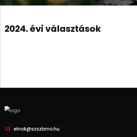
2024. évi választások
elnok@szszbmo.hu