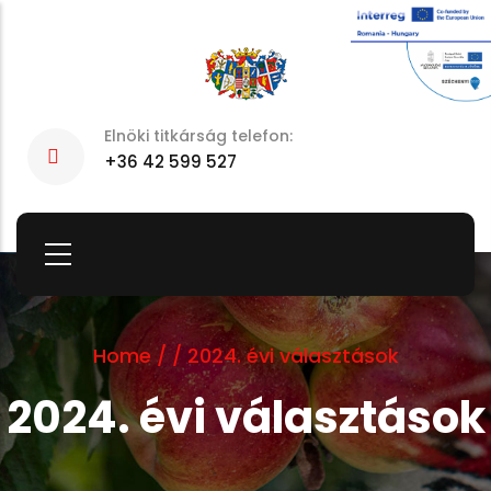
Skip
to
main
content
Elnöki titkárság telefon:
+36 42 599 527
Home
/
/
2024. évi választások
2024. évi választások