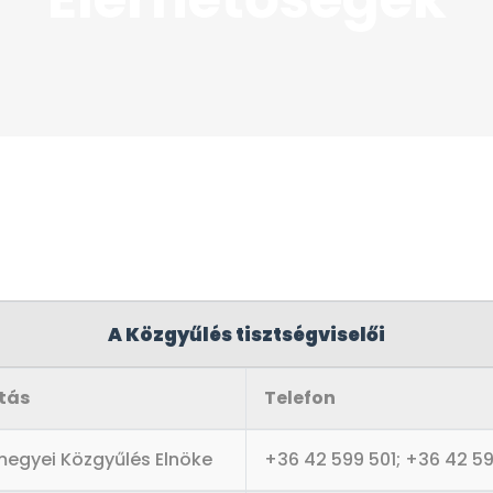
A Közgyűlés tisztségviselői
tás
Telefon
megyei Közgyűlés Elnöke
+36 42 599 501; +36 42 5