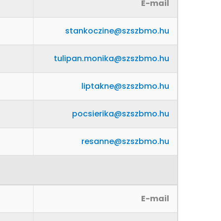
E-mail
stankoczine@szszbmo.hu
tulipan.monika@szszbmo.hu
liptakne@szszbmo.hu
pocsierika@szszbmo.hu
resanne@szszbmo.hu
E-mail