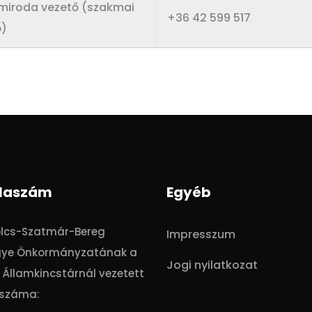
miroda vezető (szakmai
+36 42 599 517
ő)
laszám
Egyéb
olcs-Szatmár-Bereg
Impresszum
ye Önkormányzatának a
Jogi nyilatkozat
Államkincstárnál vezetett
száma: