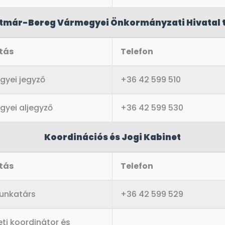
tmár-Bereg Vármegyei Önkormányzati Hivatal ti
tás
Telefon
gyei jegyző
+36 42 599 510
gyei aljegyző
+36 42 599 530
Koordinációs és Jogi Kabinet
tás
Telefon
munkatárs
+36 42 599 529
eti koordinátor és