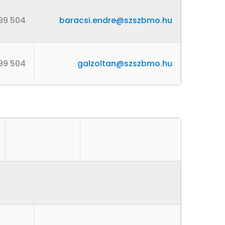
99 504
baracsi.endre@szszbmo.hu
99 504
galzoltan@szszbmo.hu