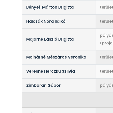
Bényei-Márton Brigitta
terüle
Halcsák Nóra Ildikó
terüle
pályá
Majorné László Brigitta
(proj
Molnárné Mészáros Veronika
terüle
Veresné Herczku Szilvia
terüle
Zimborán Gábor
pályá