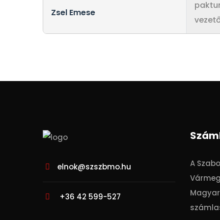
paktu
Zsel Emese
vezet
Szám
A Szab
elnok@szszbmo.hu
Vármeg
Magyar 
+36 42 599-527
számla