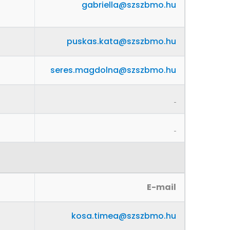
gabriella@szszbmo.hu
puskas.kata@szszbmo.hu
seres.magdolna@szszbmo.hu
E-mail
kosa.timea@szszbmo.hu