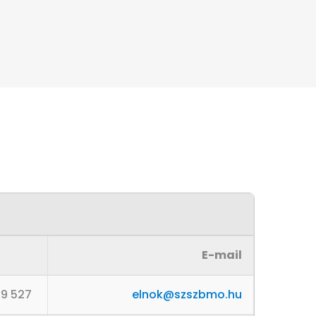
E-mail
99 527
elnok@szszbmo.hu