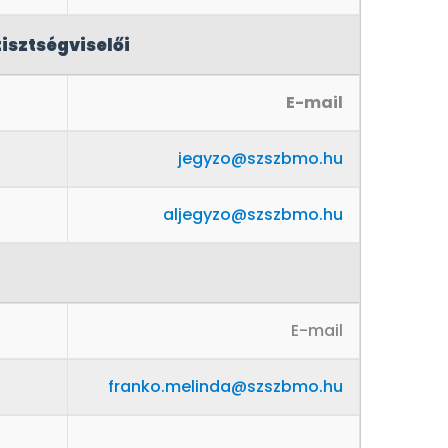
sztségviselői
E-mail
jegyzo@szszbmo.hu
aljegyzo@szszbmo.hu
E-mail
franko.melinda@szszbmo.hu