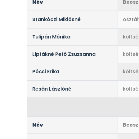
Név
Beosz
Stankóczi Miklósné
osztá
Tulipán Mónika
költs
Liptákné Pető Zsuzsanna
költs
Pócsi Erika
költs
Resán Lászlóné
költs
Név
Beosz