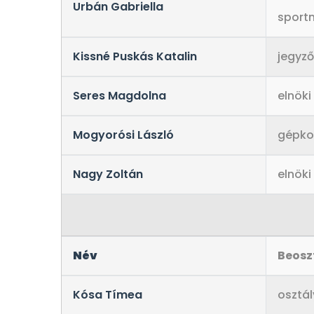
Urbán Gabriella
sport
Kissné Puskás Katalin
jegyzői
Seres Magdolna
elnöki 
Mogyorósi László
gépko
Nagy Zoltán
elnöki
Név
Beosz
Kósa Tímea
osztá