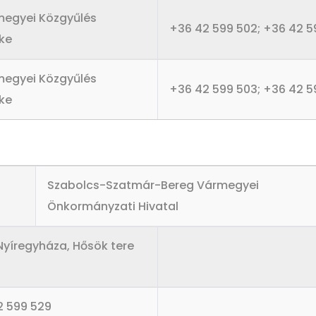
megyei Közgyűlés
+36 42 599 502; +36 42 5
ke
megyei Közgyűlés
+36 42 599 503; +36 42 5
ke
Szabolcs-Szatmár-Bereg Vármegyei
Önkormányzati Hivatal
yíregyháza, Hősök tere
2 599 529