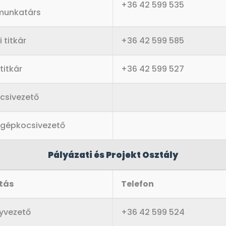
+36 42 599 535
munkatárs
 titkár
+36 42 599 585
titkár
+36 42 599 527
csivezető
 gépkocsivezető
Pályázati és Projekt Osztály
tás
Telefon
lyvezető
+36 42 599 524