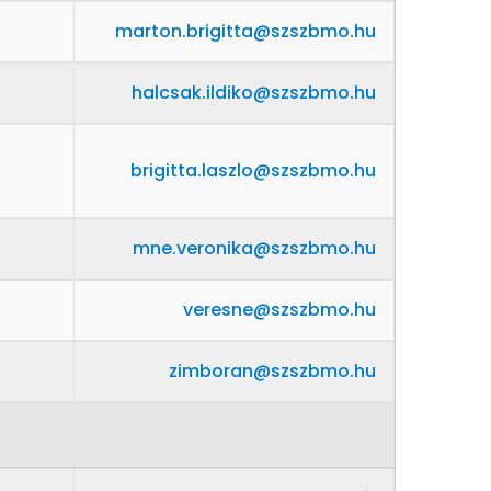
marton.brigitta@szszbmo.hu
halcsak.ildiko@szszbmo.hu
brigitta.laszlo@szszbmo.hu
mne.veronika@szszbmo.hu
veresne@szszbmo.hu
zimboran@szszbmo.hu