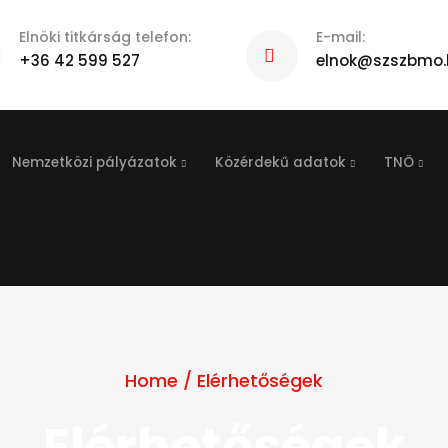
Elnöki titkárság telefon:
E-mail:
+36 42 599 527
elnok@szszbmo.
Nemzetközi pályázatok
Közérdekű adatok
TNÖ
Home
/
Elérhetőségek
Elérhetőségek