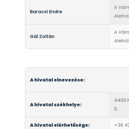
A Vár
Baracsi Endre
Alelnö
A Vár
Gál Zoltán
Alelnö
A hivatal elnevezése:
4400 N
A hivatal székhelye:
5.
A hivatal elérhetősége:
+36 4