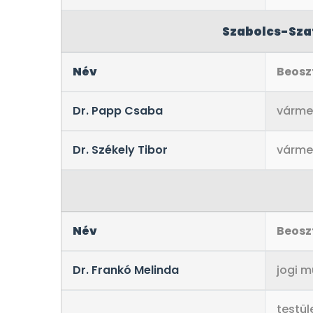
Szabolcs-Sza
Név
Beosz
Dr. Papp Csaba
várme
Dr. Székely Tibor
várme
Név
Beosz
Dr. Frankó Melinda
jogi 
testül