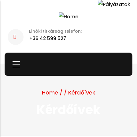
Skip
to
main
Elnöki titkárság telefon:
content
+36 42 599 527
Home
/
/
Kérdőívek
Kérdőívek