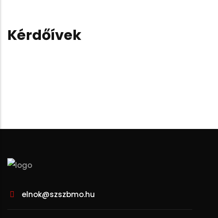
Kérdőívek
elnok@szszbmo.hu