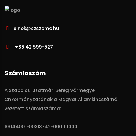
elnok@szszbmo.hu
+36 42 599-527
Számlaszám
A Szabolcs-Szatmár-Bereg Vármegye
Önkormányzatának a Magyar Államkincstárnál
vezetett számlaszáma:
10044001-00313742-00000000