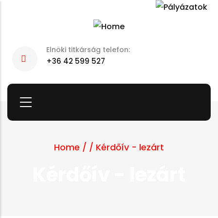
Skip
to
main
Elnöki titkárság telefon:
content
+36 42 599 527
Home
/
/
Kérdőív - lezárt
Kérdőív - lezárt