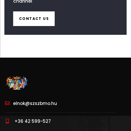
channel
CONTACT US
elnok@szszbmo.hu
+36 42 599-527