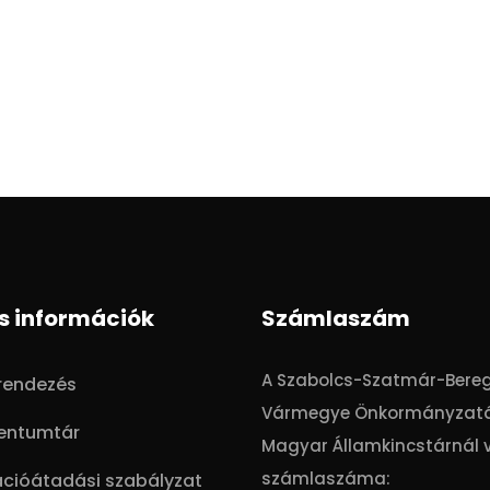
s információk
Számlaszám
A Szabolcs-Szatmár-Bere
trendezés
Vármegye Önkormányzat
entumtár
Magyar Államkincstárnál 
számlaszáma:
ációátadási szabályzat