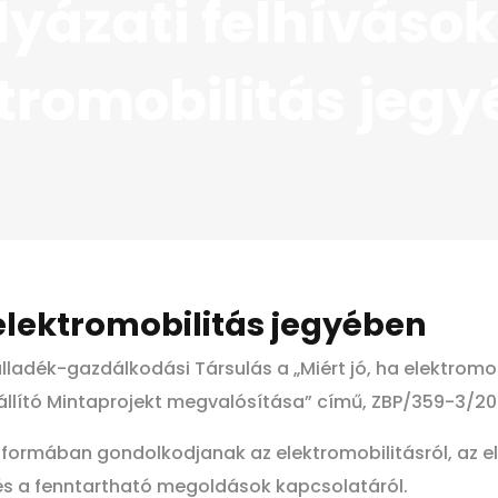
lyázati felhívások
tromobilitás jeg
 elektromobilitás jegyében
lladék-gazdálkodási Társulás a „Miért jó, ha elektro
zállító Mintaprojekt megvalósítása” című, ZBP/359-3/2
ív formában gondolkodjanak az elektromobilitásról, az 
és a fenntartható megoldások kapcsolatáról.