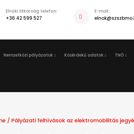
Elnöki titkárság telefon:
E-mail:
+36 42 599 527
elnok@szszbmo.
Nemzetközi pályázatok
Közérdekű adatok
TNÖ
me
/
Pályázati felhívások az elektromobilitás jegy