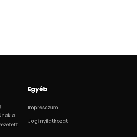
Egyéb
g
Impresszum
ának a
Jogi nyilatkozat
vezetett