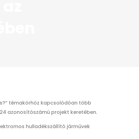
 az
yében
mos?” témakörhöz kapcsolódóan több
024 azonosítószámú projekt keretében.
elektromos hulladékszállító járművek