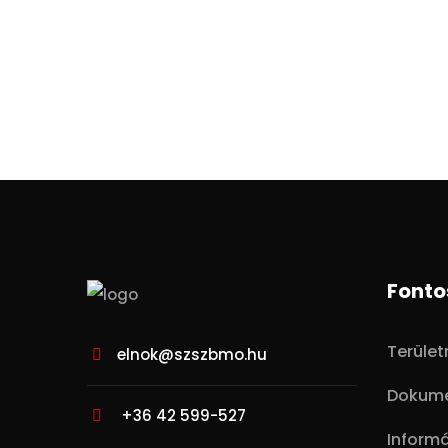
Fonto
Terüle
elnok@szszbmo.hu
Dokum
+36 42 599-527
Inform