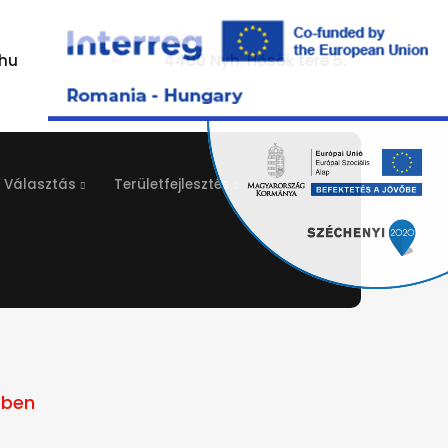
Cím:
hu
4400 Nyh. Hősök tere 5.
Választás
Területfejlesztés
ében