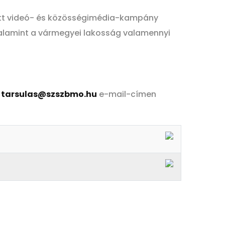
tett videó- és közösségimédia-kampány
alamint a vármegyei lakosság valamennyi
a
tarsulas@szszbmo.hu
e-mail-címen