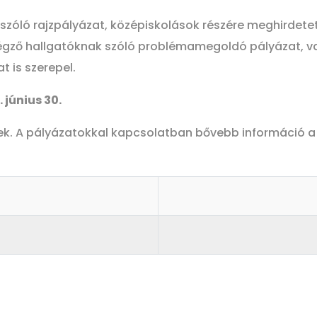
 szóló rajzpályázat, középiskolások részére meghirde
égző hallgatóknak szóló problémamegoldó pályázat, v
 is szerepel.
 június 30.
ek. A pályázatokkal kapcsolatban bővebb információ 